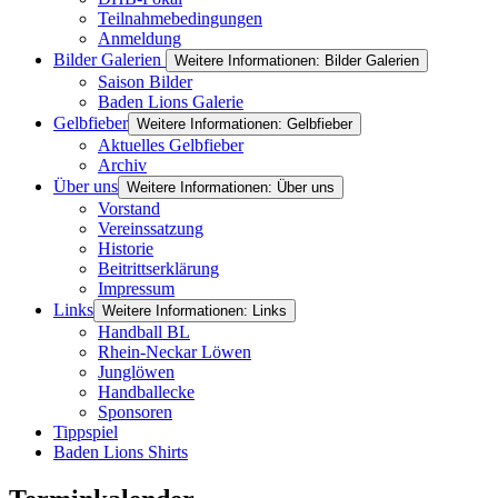
Teilnahmebedingungen
Anmeldung
Bilder Galerien
Weitere Informationen: Bilder Galerien
Saison Bilder
Baden Lions Galerie
Gelbfieber
Weitere Informationen: Gelbfieber
Aktuelles Gelbfieber
Archiv
Über uns
Weitere Informationen: Über uns
Vorstand
Vereinssatzung
Historie
Beitrittserklärung
Impressum
Links
Weitere Informationen: Links
Handball BL
Rhein-Neckar Löwen
Junglöwen
Handballecke
Sponsoren
Tippspiel
Baden Lions Shirts