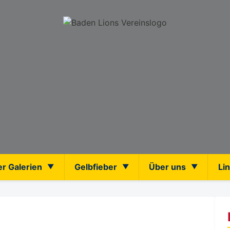
er Galerien
Gelbfieber
Über uns
Li