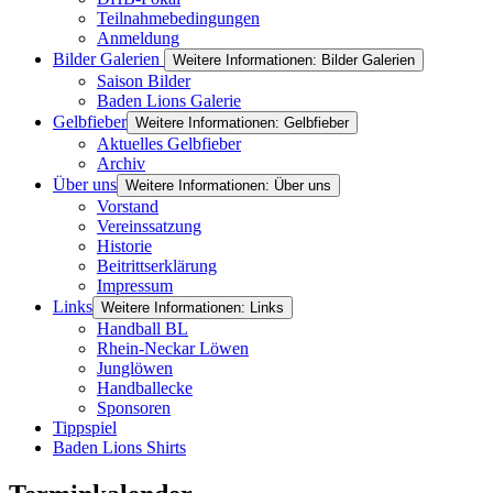
Teilnahmebedingungen
Anmeldung
Bilder Galerien
Weitere Informationen: Bilder Galerien
Saison Bilder
Baden Lions Galerie
Gelbfieber
Weitere Informationen: Gelbfieber
Aktuelles Gelbfieber
Archiv
Über uns
Weitere Informationen: Über uns
Vorstand
Vereinssatzung
Historie
Beitrittserklärung
Impressum
Links
Weitere Informationen: Links
Handball BL
Rhein-Neckar Löwen
Junglöwen
Handballecke
Sponsoren
Tippspiel
Baden Lions Shirts