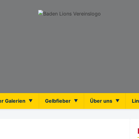
er Galerien
Gelbfieber
Über uns
Li