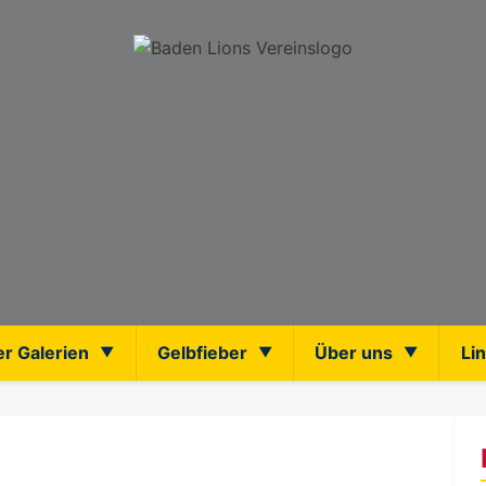
er Galerien
Gelbfieber
Über uns
Li