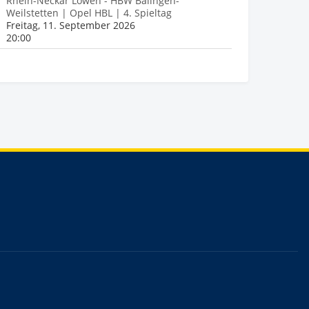
Rhein-Neckar Löwen - HBW Balingen-
Weilstetten | Opel HBL | 4. Spieltag
Freitag, 11. September 2026
20:00