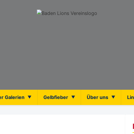
er Galerien
Gelbfieber
Über uns
Li