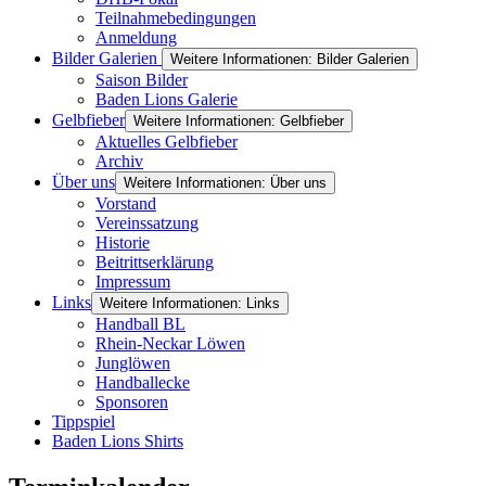
Teilnahmebedingungen
Anmeldung
Bilder Galerien
Weitere Informationen: Bilder Galerien
Saison Bilder
Baden Lions Galerie
Gelbfieber
Weitere Informationen: Gelbfieber
Aktuelles Gelbfieber
Archiv
Über uns
Weitere Informationen: Über uns
Vorstand
Vereinssatzung
Historie
Beitrittserklärung
Impressum
Links
Weitere Informationen: Links
Handball BL
Rhein-Neckar Löwen
Junglöwen
Handballecke
Sponsoren
Tippspiel
Baden Lions Shirts