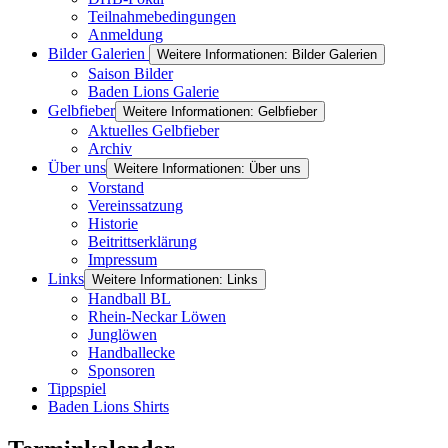
Teilnahmebedingungen
Anmeldung
Bilder Galerien
Weitere Informationen: Bilder Galerien
Saison Bilder
Baden Lions Galerie
Gelbfieber
Weitere Informationen: Gelbfieber
Aktuelles Gelbfieber
Archiv
Über uns
Weitere Informationen: Über uns
Vorstand
Vereinssatzung
Historie
Beitrittserklärung
Impressum
Links
Weitere Informationen: Links
Handball BL
Rhein-Neckar Löwen
Junglöwen
Handballecke
Sponsoren
Tippspiel
Baden Lions Shirts