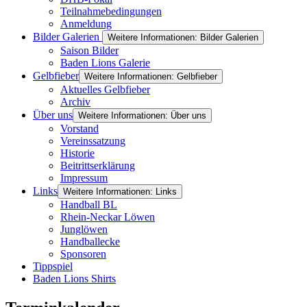
Teilnahmebedingungen
Anmeldung
Bilder Galerien
Weitere Informationen: Bilder Galerien
Saison Bilder
Baden Lions Galerie
Gelbfieber
Weitere Informationen: Gelbfieber
Aktuelles Gelbfieber
Archiv
Über uns
Weitere Informationen: Über uns
Vorstand
Vereinssatzung
Historie
Beitrittserklärung
Impressum
Links
Weitere Informationen: Links
Handball BL
Rhein-Neckar Löwen
Junglöwen
Handballecke
Sponsoren
Tippspiel
Baden Lions Shirts