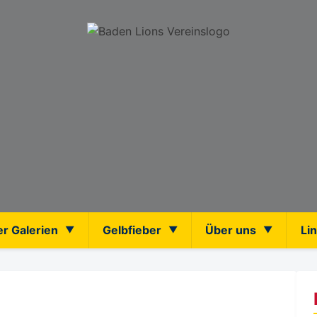
er Galerien
Gelbfieber
Über uns
Li