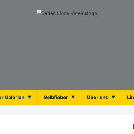
er Galerien
Gelbfieber
Über uns
Li