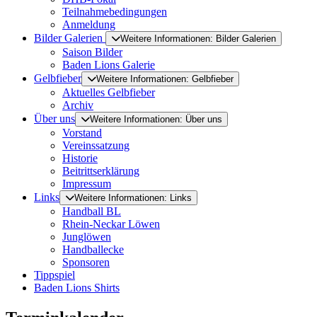
Teilnahmebedingungen
Anmeldung
Bilder Galerien
Weitere Informationen: Bilder Galerien
Saison Bilder
Baden Lions Galerie
Gelbfieber
Weitere Informationen: Gelbfieber
Aktuelles Gelbfieber
Archiv
Über uns
Weitere Informationen: Über uns
Vorstand
Vereinssatzung
Historie
Beitrittserklärung
Impressum
Links
Weitere Informationen: Links
Handball BL
Rhein-Neckar Löwen
Junglöwen
Handballecke
Sponsoren
Tippspiel
Baden Lions Shirts