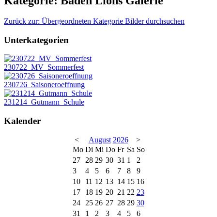
Kategorie: Baden Lions Galerie
Zurück zur: Übergeordneten Kategorie
Bilder durchsuchen
Unterkategorien
230722_MV_Sommerfest
230726_Saisoneroeffnung
231214_Gutmann_Schule
Kalender
<
August
2026
>
Mo
Di
Mi
Do
Fr
Sa
So
27
28
29
30
31
1
2
3
4
5
6
7
8
9
10
11
12
13
14
15
16
17
18
19
20
21
22
23
24
25
26
27
28
29
30
31
1
2
3
4
5
6