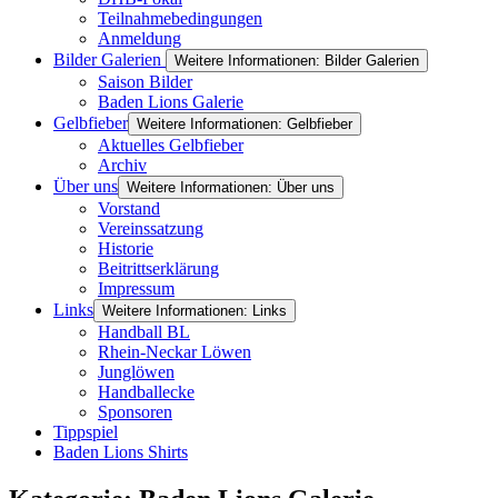
Teilnahmebedingungen
Anmeldung
Bilder Galerien
Weitere Informationen: Bilder Galerien
Saison Bilder
Baden Lions Galerie
Gelbfieber
Weitere Informationen: Gelbfieber
Aktuelles Gelbfieber
Archiv
Über uns
Weitere Informationen: Über uns
Vorstand
Vereinssatzung
Historie
Beitrittserklärung
Impressum
Links
Weitere Informationen: Links
Handball BL
Rhein-Neckar Löwen
Junglöwen
Handballecke
Sponsoren
Tippspiel
Baden Lions Shirts