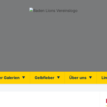
er Galerien
Gelbfieber
Über uns
Li