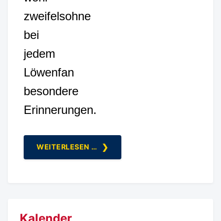
zweifelsohne
bei
jedem
Löwenfan
besondere
Erinnerungen.
WEITERLESEN …
Kalender