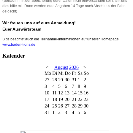
(Solltet ihr mit der Speicherung eurer Daten nicht einverstanden sein, teilt uns
dies bitte mit. Dann werden eure Angaben 14 Tage nach Abschluss der Fahrt
gelöscht)
Wir freuen uns auf eure Anmeldung!
Euer Auswärtsteam
Bitte beachtet auch die Teilnahme-Informationen auf unserer Homepage
www.baden-lions.de
Kalender
<
August
2026
>
Mo
Di
Mi
Do
Fr
Sa
So
27
28
29
30
31
1
2
3
4
5
6
7
8
9
10
11
12
13
14
15
16
17
18
19
20
21
22
23
24
25
26
27
28
29
30
31
1
2
3
4
5
6