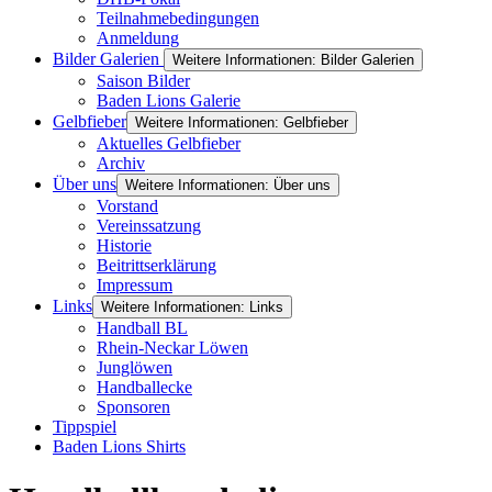
Teilnahmebedingungen
Anmeldung
Bilder Galerien
Weitere Informationen: Bilder Galerien
Saison Bilder
Baden Lions Galerie
Gelbfieber
Weitere Informationen: Gelbfieber
Aktuelles Gelbfieber
Archiv
Über uns
Weitere Informationen: Über uns
Vorstand
Vereinssatzung
Historie
Beitrittserklärung
Impressum
Links
Weitere Informationen: Links
Handball BL
Rhein-Neckar Löwen
Junglöwen
Handballecke
Sponsoren
Tippspiel
Baden Lions Shirts