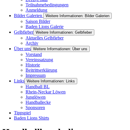
Teilnahmebedingungen
Anmeldung
Bilder Galerien
Weitere Informationen: Bilder Galerien
Saison Bilder
Baden Lions Galerie
Gelbfieber
Weitere Informationen: Gelbfieber
Aktuelles Gelbfieber
Archiv
Über uns
Weitere Informationen: Über uns
Vorstand
Vereinssatzung
Historie
Beitrittserklärung
Impressum
Links
Weitere Informationen: Links
Handball BL
Rhein-Neckar Löwen
Junglöwen
Handballecke
Sponsoren
Tippspiel
Baden Lions Shirts