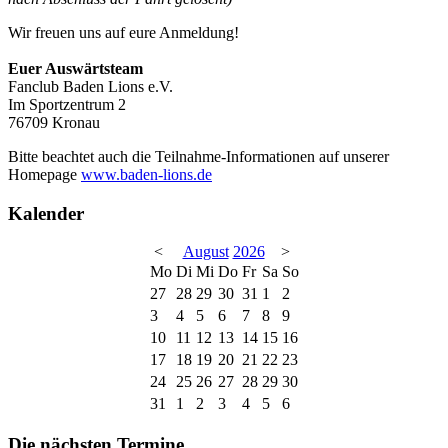
Wir freuen uns auf eure Anmeldung!
Euer Auswärtsteam
Fanclub Baden Lions e.V.
Im Sportzentrum 2
76709 Kronau
Bitte beachtet auch die Teilnahme-Informationen auf unserer
Homepage
www.baden-lions.de
Kalender
<
August
2026
>
Mo
Di
Mi
Do
Fr
Sa
So
27
28
29
30
31
1
2
3
4
5
6
7
8
9
10
11
12
13
14
15
16
17
18
19
20
21
22
23
24
25
26
27
28
29
30
31
1
2
3
4
5
6
Die nächsten Termine