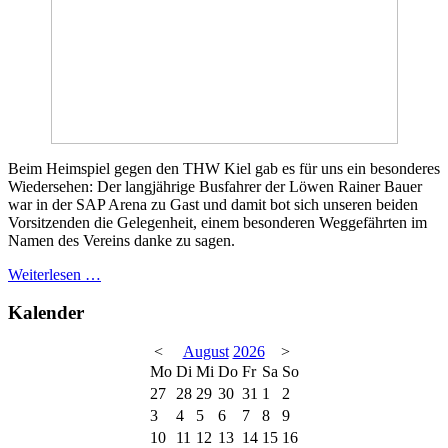
Beim Heimspiel gegen den THW Kiel gab es für uns ein besonderes
Wiedersehen: Der langjährige Busfahrer der Löwen Rainer Bauer
war in der SAP Arena zu Gast und damit bot sich unseren beiden
Vorsitzenden die Gelegenheit, einem besonderen Weggefährten im
Namen des Vereins danke zu sagen.
Weiterlesen …
Kalender
<
August
2026
>
Mo
Di
Mi
Do
Fr
Sa
So
27
28
29
30
31
1
2
3
4
5
6
7
8
9
10
11
12
13
14
15
16