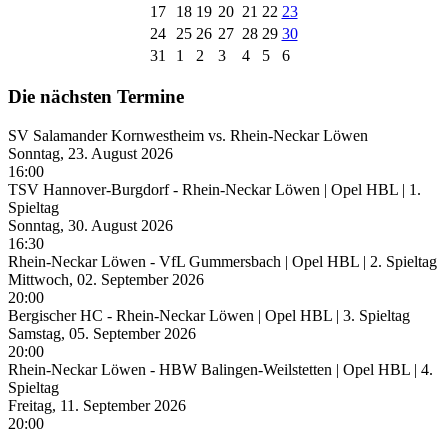
17
18
19
20
21
22
23
24
25
26
27
28
29
30
31
1
2
3
4
5
6
Die nächsten Termine
SV Salamander Kornwestheim vs. Rhein-Neckar Löwen
Sonntag, 23. August 2026
16:00
TSV Hannover-Burgdorf - Rhein-Neckar Löwen | Opel HBL | 1.
Spieltag
Sonntag, 30. August 2026
16:30
Rhein-Neckar Löwen - VfL Gummersbach | Opel HBL | 2. Spieltag
Mittwoch, 02. September 2026
20:00
Bergischer HC - Rhein-Neckar Löwen | Opel HBL | 3. Spieltag
Samstag, 05. September 2026
20:00
Rhein-Neckar Löwen - HBW Balingen-Weilstetten | Opel HBL | 4.
Spieltag
Freitag, 11. September 2026
20:00