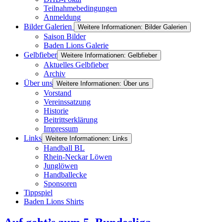
Teilnahmebedingungen
Anmeldung
Bilder Galerien
Weitere Informationen: Bilder Galerien
Saison Bilder
Baden Lions Galerie
Gelbfieber
Weitere Informationen: Gelbfieber
Aktuelles Gelbfieber
Archiv
Über uns
Weitere Informationen: Über uns
Vorstand
Vereinssatzung
Historie
Beitrittserklärung
Impressum
Links
Weitere Informationen: Links
Handball BL
Rhein-Neckar Löwen
Junglöwen
Handballecke
Sponsoren
Tippspiel
Baden Lions Shirts