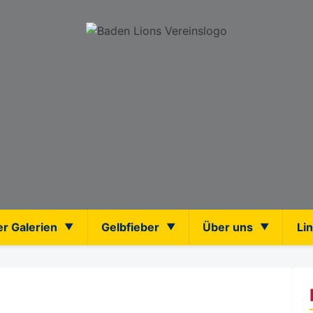
er Galerien
Gelbfieber
Über uns
Li