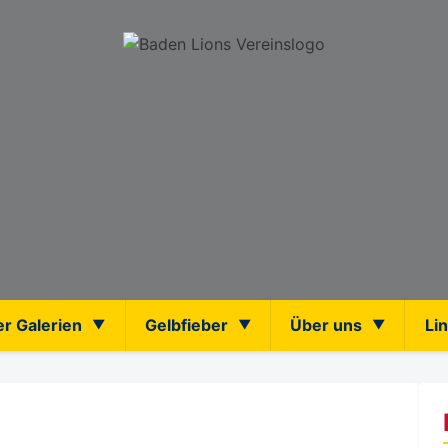
er Galerien
Gelbfieber
Über uns
Li